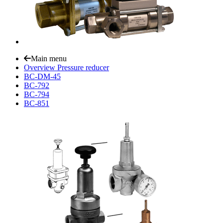
Main menu
Overview Pressure reducer
BC-DM-45
BC-792
BC-794
BC-851