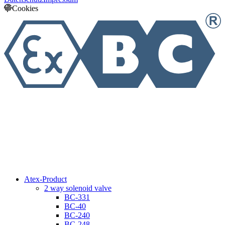
Cookies
Atex-Product
2 way solenoid valve
BC-331
BC-40
BC-240
BC-248