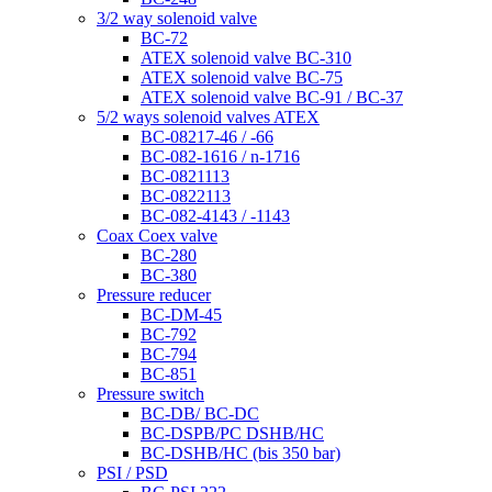
3/2 way solenoid valve
BC-72
ATEX solenoid valve BC-310
ATEX solenoid valve BC-75
ATEX solenoid valve BC-91 / BC-37
5/2 ways solenoid valves ATEX
BC-08217-46 / -66
BC-082-1616 / n-1716
BC-0821113
BC-0822113
BC-082-4143 / -1143
Coax Coex valve
BC-280
BC-380
Pressure reducer
BC-DM-45
BC-792
BC-794
BC-851
Pressure switch
BC-DB/ BC-DC
BC-DSPB/PC DSHB/HC
BC-DSHB/HC (bis 350 bar)
PSI / PSD