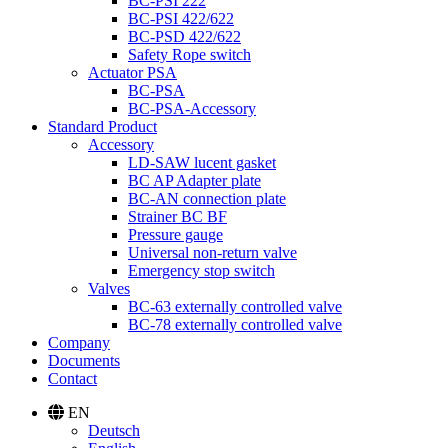
BC-PSI 222
BC-PSI 422/622
BC-PSD 422/622
Safety Rope switch
Actuator PSA
BC-PSA
BC-PSA-Accessory
Standard Product
Accessory
LD-SAW lucent gasket
BC AP Adapter plate
BC-AN connection plate
Strainer BC BF
Pressure gauge
Universal non-return valve
Emergency stop switch
Valves
BC-63 externally controlled valve
BC-78 externally controlled valve
Company
Documents
Contact
EN
Deutsch