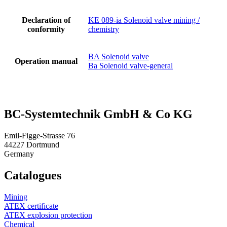
Declaration of
KE 089-ia Solenoid valve mining /
conformity
chemistry
BA Solenoid valve
Operation manual
Ba Solenoid valve-general
BC-System­tech­nik GmbH & Co KG
Emil-Figge-Strasse 76
44227 Dortmund
Germany
Catalogues
Mining
ATEX certificate
ATEX explosion protection
Chemical