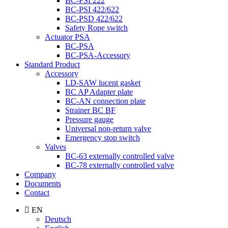
BC-PSI 222
BC-PSI 422/622
BC-PSD 422/622
Safety Rope switch
Actuator PSA
BC-PSA
BC-PSA-Accessory
Standard Product
Accessory
LD-SAW lucent gasket
BC AP Adapter plate
BC-AN connection plate
Strainer BC BF
Pressure gauge
Universal non-return valve
Emergency stop switch
Valves
BC-63 externally controlled valve
BC-78 externally controlled valve
Company
Documents
Contact
EN
Deutsch