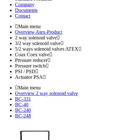
Company
Documents
Contact
Main menu
Overview Atex-Product
2 way solenoid valve
3/2 way solenoid valve
5/2 ways solenoid valves ATEX
Coax Coex valve
Pressure reducer
Pressure switch
PSI / PSD
Actuator PSA
Main menu
Overview 2 way solenoid valve
BC-331
BC-40
BC-240
BC-248