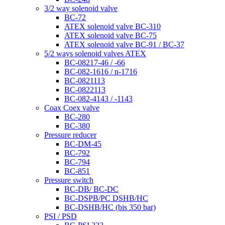
3/2 way solenoid valve
BC-72
ATEX solenoid valve BC-310
ATEX solenoid valve BC-75
ATEX solenoid valve BC-91 / BC-37
5/2 ways solenoid valves ATEX
BC-08217-46 / -66
BC-082-1616 / n-1716
BC-0821113
BC-0822113
BC-082-4143 / -1143
Coax Coex valve
BC-280
BC-380
Pressure reducer
BC-DM-45
BC-792
BC-794
BC-851
Pressure switch
BC-DB/ BC-DC
BC-DSPB/PC DSHB/HC
BC-DSHB/HC (bis 350 bar)
PSI / PSD