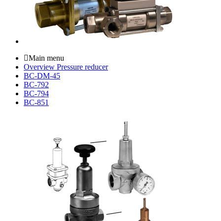
Main menu
Overview Pressure reducer
BC-DM-45
BC-792
BC-794
BC-851