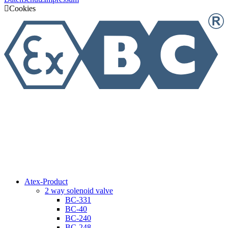
Cookies
Atex-Product
2 way solenoid valve
BC-331
BC-40
BC-240
BC-248