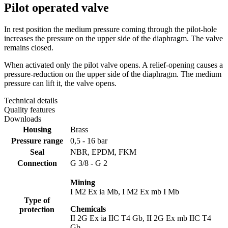
Pilot operated valve
In rest position the medium pressure coming through the pilot-hole
increases the pressure on the upper side of the diaphragm. The valve
remains closed.
When activated only the pilot valve opens. A relief-opening causes a
pressure-reduction on the upper side of the diaphragm. The medium
pressure can lift it, the valve opens.
Technical details
Quality features
Downloads
Housing
Brass
Pressure range
0,5 - 16 bar
Seal
NBR, EPDM, FKM
Connection
G 3/8 - G 2
Mining
I M2 Ex ia Mb, I M2 Ex mb I Mb
Type of
Chemicals
protection
II 2G Ex ia IIC T4 Gb, II 2G Ex mb IIC T4
Gb