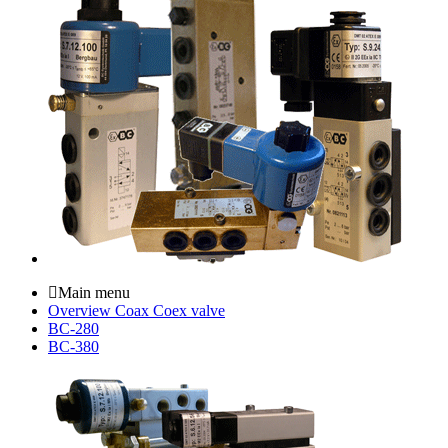
Main menu
Overview Coax Coex valve
BC-280
BC-380