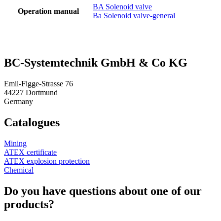
BA Solenoid valve
Operation manual
Ba Solenoid valve-general
BC-System­tech­nik GmbH & Co KG
Emil-Figge-Strasse 76
44227 Dortmund
Germany
Catalogues
Mining
ATEX certificate
ATEX explosion protection
Chemical
Do you have questions about one of our
products?