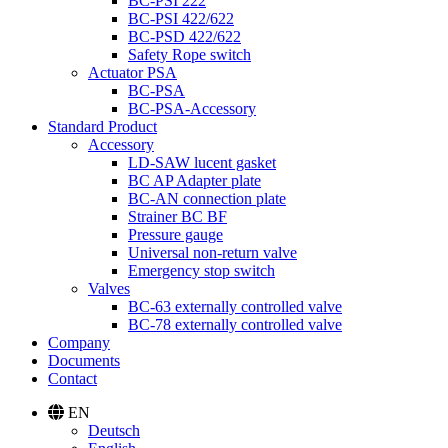
BC-PSI 222
BC-PSI 422/622
BC-PSD 422/622
Safety Rope switch
Actuator PSA
BC-PSA
BC-PSA-Accessory
Standard Product
Accessory
LD-SAW lucent gasket
BC AP Adapter plate
BC-AN connection plate
Strainer BC BF
Pressure gauge
Universal non-return valve
Emergency stop switch
Valves
BC-63 externally controlled valve
BC-78 externally controlled valve
Company
Documents
Contact
EN
Deutsch