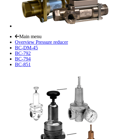
Main menu
Overview Pressure reducer
BC-DM-45
BC-792
BC-794
BC-851