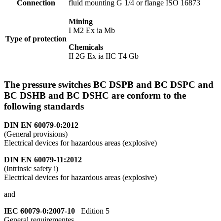
Connection
fluid mounting G 1/4 or flange ISO 16873
Mining
I M2 Ex ia Mb
Type of protection
Chemicals
II 2G Ex ia IIC T4 Gb
The pressure switches BC DSPB and BC DSPC and
BC DSHB and BC DSHC are conform to the
following standards
DIN EN 60079-0:2012
(General provisions)
Electrical devices for hazardous areas (explosive)
DIN EN 60079-11:2012
(Intrinsic safety i)
Electrical devices for hazardous areas (explosive)
and
IEC 60079-0:2007-10
Edition 5
General requirementes