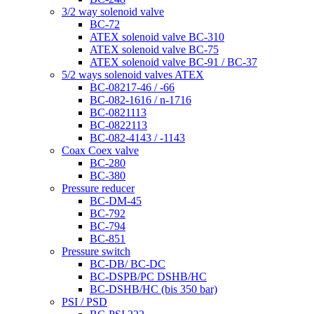
3/2 way solenoid valve
BC-72
ATEX solenoid valve BC-310
ATEX solenoid valve BC-75
ATEX solenoid valve BC-91 / BC-37
5/2 ways solenoid valves ATEX
BC-08217-46 / -66
BC-082-1616 / n-1716
BC-0821113
BC-0822113
BC-082-4143 / -1143
Coax Coex valve
BC-280
BC-380
Pressure reducer
BC-DM-45
BC-792
BC-794
BC-851
Pressure switch
BC-DB/ BC-DC
BC-DSPB/PC DSHB/HC
BC-DSHB/HC (bis 350 bar)
PSI / PSD