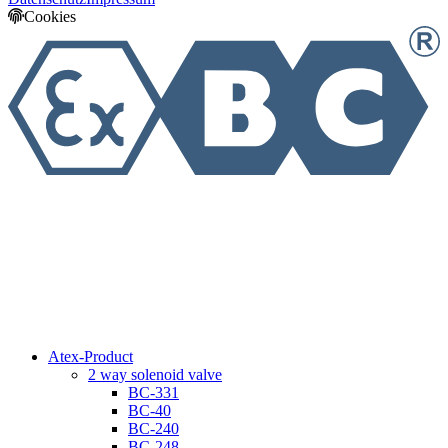
Cookies
Atex-Product
2 way solenoid valve
BC-331
BC-40
BC-240
BC-248