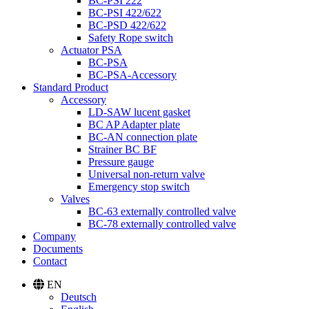
BC-PSI 222
BC-PSI 422/622
BC-PSD 422/622
Safety Rope switch
Actuator PSA
BC-PSA
BC-PSA-Accessory
Standard Product
Accessory
LD-SAW lucent gasket
BC AP Adapter plate
BC-AN connection plate
Strainer BC BF
Pressure gauge
Universal non-return valve
Emergency stop switch
Valves
BC-63 externally controlled valve
BC-78 externally controlled valve
Company
Documents
Contact
EN
Deutsch