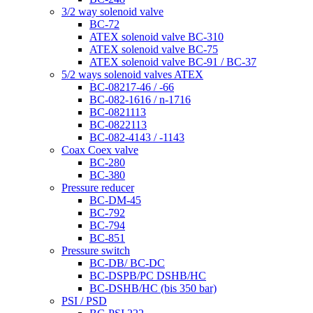
3/2 way solenoid valve
BC-72
ATEX solenoid valve BC-310
ATEX solenoid valve BC-75
ATEX solenoid valve BC-91 / BC-37
5/2 ways solenoid valves ATEX
BC-08217-46 / -66
BC-082-1616 / n-1716
BC-0821113
BC-0822113
BC-082-4143 / -1143
Coax Coex valve
BC-280
BC-380
Pressure reducer
BC-DM-45
BC-792
BC-794
BC-851
Pressure switch
BC-DB/ BC-DC
BC-DSPB/PC DSHB/HC
BC-DSHB/HC (bis 350 bar)
PSI / PSD