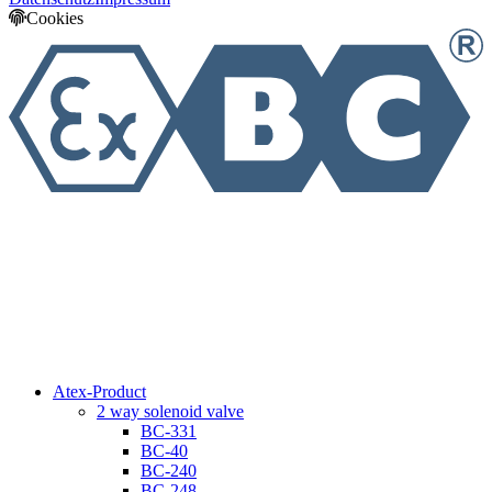
Cookies
Atex-Product
2 way solenoid valve
BC-331
BC-40
BC-240
BC-248