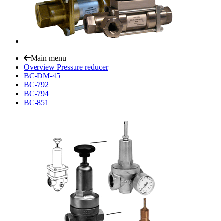
Main menu
Overview Pressure reducer
BC-DM-45
BC-792
BC-794
BC-851