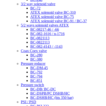
3/2 way solenoid valve
BC-72
ATEX solenoid valve BC-310
ATEX solenoid valve BC-75
ATEX solenoid valve BC-91 / BC-37
5/2 ways solenoid valves ATEX
BC-08217-46 / -66
BC-082-1616 / n-1716
BC-0821113
BC-0822113
BC-082-4143 / -1143
Coax Coex valve
BC-280
BC-380
Pressure reducer
BC-DM-45
BC-792
BC-794
BC-851
Pressure switch
BC-DB/ BC-DC
BC-DSPB/PC DSHB/HC
BC-DSHB/HC (bis 350 bar)
PSI / PSD