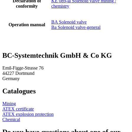
Declaration of
KE 089-ia Solenoid valve mining /
conformity
chemistry
BA Solenoid valve
Operation manual
Ba Solenoid valve-general
BC-System­tech­nik GmbH & Co KG
Emil-Figge-Strasse 76
44227 Dortmund
Germany
Catalogues
Mining
ATEX certificate
ATEX explosion protection
Chemical
Do you have questions about one of our