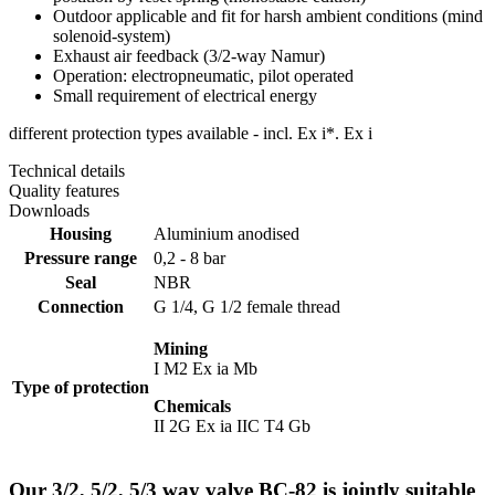
Outdoor applicable and fit for harsh ambient conditions (mind
solenoid-system)
Exhaust air feedback (3/2-way Namur)
Operation: electropneumatic, pilot operated
Small requirement of electrical energy
different protection types available - incl. Ex i*. Ex i
Technical details
Quality features
Downloads
Housing
Aluminium anodised
Pressure range
0,2 - 8 bar
Seal
NBR
Connection
G 1/4, G 1/2 female thread
Mining
I M2 Ex ia Mb
Type of protection
Chemicals
II 2G Ex ia IIC T4 Gb
Our 3/2, 5/2, 5/3 way valve BC-82 is jointly suitable