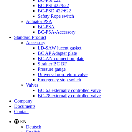
BC-PSI 222
BC-PSI 422/622
BC-PSD 422/622
Safety Rope switch
Actuator PSA
BC-PSA
BC-PSA-Accessory
Standard Product
Accessory
LD-SAW lucent gasket
BC AP Adapter plate
BC-AN connection plate
Strainer BC BF
Pressure gauge
Universal non-return valve
Emergency stop switch
Valves
BC-63 externally controlled valve
BC-78 externally controlled valve
Company
Documents
Contact
EN
Deutsch