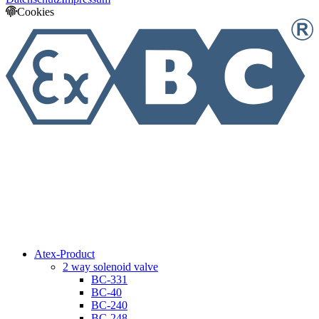
Cookies
Atex-Product
2 way solenoid valve
BC-331
BC-40
BC-240
BC-248