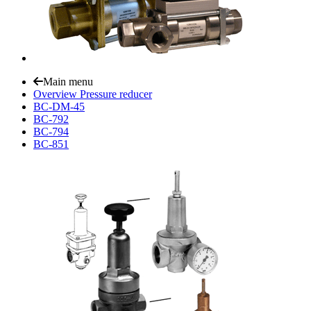
Main menu
Overview Pressure reducer
BC-DM-45
BC-792
BC-794
BC-851