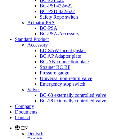
BC-PSI 222
BC-PSI 422/622
BC-PSD 422/622
Safety Rope switch
Actuator PSA
BC-PSA
BC-PSA-Accessory
Standard Product
Accessory
LD-SAW lucent gasket
BC AP Adapter plate
BC-AN connection plate
Strainer BC BF
Pressure gauge
Universal non-return valve
Emergency stop switch
Valves
BC-63 externally controlled valve
BC-78 externally controlled valve
Company
Documents
Contact
EN
Deutsch