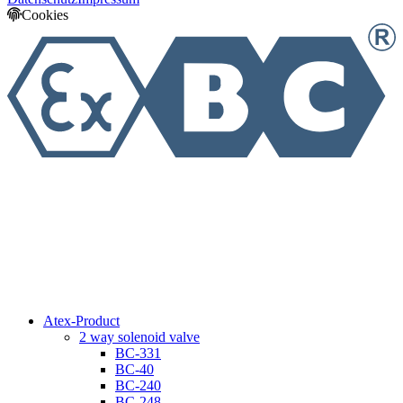
Cookies
Atex-Product
2 way solenoid valve
BC-331
BC-40
BC-240
BC-248