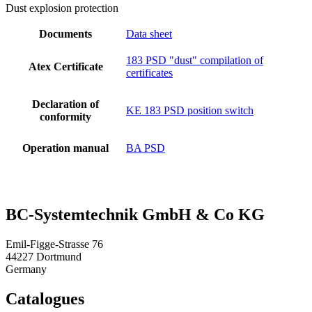
Dust explosion protection
Documents
Data sheet
183 PSD "dust" compilation of
Atex Certificate
certificates
Declaration of
KE 183 PSD position switch
conformity
Operation manual
BA PSD
BC-System­tech­nik GmbH & Co KG
Emil-Figge-Strasse 76
44227 Dortmund
Germany
Catalogues