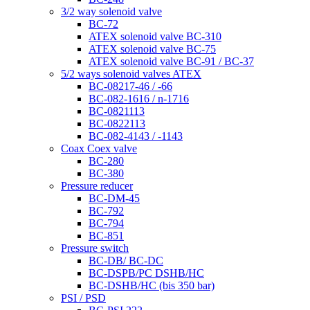
3/2 way solenoid valve
BC-72
ATEX solenoid valve BC-310
ATEX solenoid valve BC-75
ATEX solenoid valve BC-91 / BC-37
5/2 ways solenoid valves ATEX
BC-08217-46 / -66
BC-082-1616 / n-1716
BC-0821113
BC-0822113
BC-082-4143 / -1143
Coax Coex valve
BC-280
BC-380
Pressure reducer
BC-DM-45
BC-792
BC-794
BC-851
Pressure switch
BC-DB/ BC-DC
BC-DSPB/PC DSHB/HC
BC-DSHB/HC (bis 350 bar)
PSI / PSD