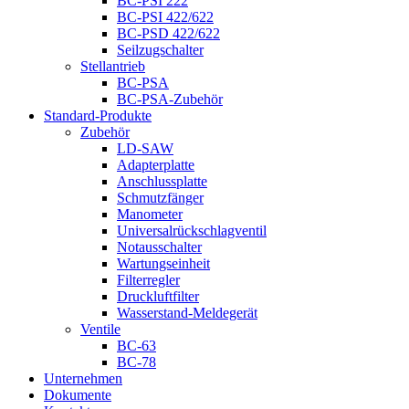
BC-PSI 222
BC-PSI 422/622
BC-PSD 422/622
Seilzugschalter
Stellantrieb
BC-PSA
BC-PSA-Zubehör
Standard-Produkte
Zubehör
LD-SAW
Adapterplatte
Anschlussplatte
Schmutzfänger
Manometer
Universalrückschlagventil
Notausschalter
Wartungseinheit
Filterregler
Druckluftfilter
Wasserstand-Meldegerät
Ventile
BC-63
BC-78
Unternehmen
Dokumente