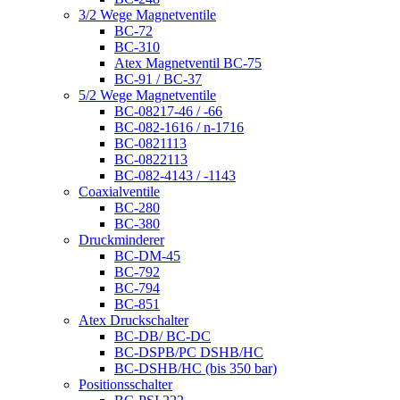
3/2 Wege Magnetventile
BC-72
BC-310
Atex Magnetventil BC-75
BC-91 / BC-37
5/2 Wege Magnetventile
BC-08217-46 / -66
BC-082-1616 / n-1716
BC-0821113
BC-0822113
BC-082-4143 / -1143
Coaxialventile
BC-280
BC-380
Druckminderer
BC-DM-45
BC-792
BC-794
BC-851
Atex Druckschalter
BC-DB/ BC-DC
BC-DSPB/PC DSHB/HC
BC-DSHB/HC (bis 350 bar)
Positionsschalter