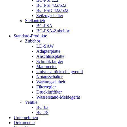
BC-PSI 222
BC-PSI 422/622
BC-PSD 422/622
Seilzugschalter
Stellantrieb
BC-PSA
BC-PSA-Zubehör
Standard-Produkte
Zubehör
LD-SAW
Adapterplatte
Anschlussplatte
Schmutzfänger
Manometer
Universalrückschlagventil
Notausschalter
Wartungseinheit
Filterregler
Druckluftfilter
Wasserstand-Meldegerät
Ventile
BC-63
BC-78
Unternehmen
Dokumente