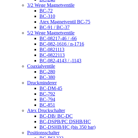
3/2 Wege Magnetventile
BC-72
BC-310
Atex Magnetventil BC-75
BC-91 / BC-37
5/2 Wege Magnetventile
BC-08217-46 / -66
BC-082-1616 / n-1716
BC-0821113
BC-0822113
BC-082-4143 / -1143
Coaxialventile
BC-280
BC-380
Druckminderer
BC-DM-45
BC-792
BC-794
BC-851
Atex Druckschalter
BC-DB/ BC-DC
BC-DSPB/PC DSHB/HC
BC-DSHB/HC (bis 350 bar)
Positionsschalter