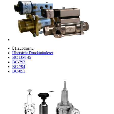
Hauptmenü
Übersicht Druckminderer
BC-DM-45
BC-792
BC-794
BC-851