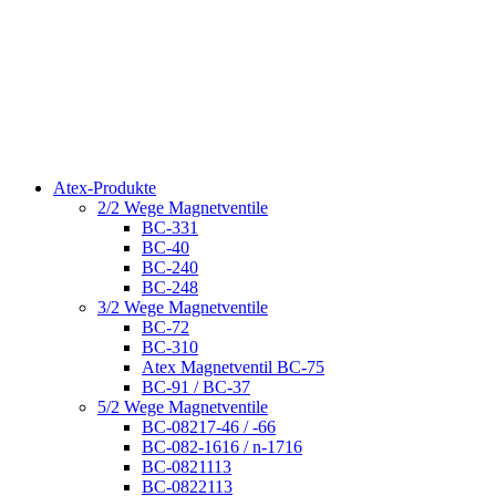
Atex-Produkte
2/2 Wege Magnetventile
BC-331
BC-40
BC-240
BC-248
3/2 Wege Magnetventile
BC-72
BC-310
Atex Magnetventil BC-75
BC-91 / BC-37
5/2 Wege Magnetventile
BC-08217-46 / -66
BC-082-1616 / n-1716
BC-0821113
BC-0822113