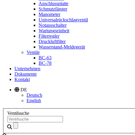
Anschlussplatte
Schmutzfänger
Manometer
Universalrückschlagventil
Notausschalter
Wartungseinheit
Filterregler
Druckluftfilter
Wasserstand-Meldegerät
Ventile
BC-63
BC-78
Unternehmen
Dokumente
Kontakt
DE
Deutsch
English
Ventilsuche