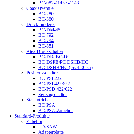
BC-082-4143 / -1143
Coaxialventile
BC-280
BC-380
Druckminderer
BC-DM-45
BC-792
BC-794
BC-851
Atex Druckschalter
BC-DB/ BC-DC
BC-DSPB/PC DSHB/HC
BC-DSHB/HC (bis 350 bar)
Positionsschalter
BC-PSI 222
BC-PSI 422/622
BC-PSD 422/622
Seilzugschalter
Stellantrieb
BC-PSA
BC-PSA-Zubehör
Standard-Produkte
Zubehör
LD-SAW
Adapterplatte